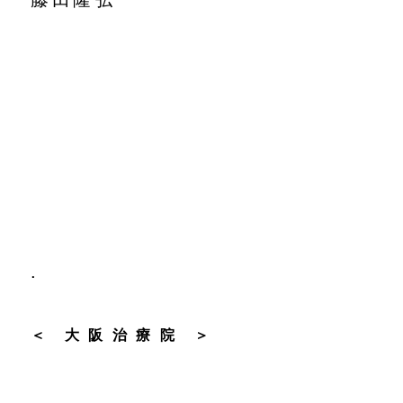
.
＜ 大 阪 治 療 院 ＞